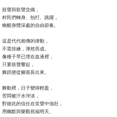
鼓聲與歌聲交織，
村民們轉身、拍打、跳躍，
喚醒身體深處的自由節奏。
這是代代相傳的律動，
不需排練，渾然而成。
像種子早已埋在血液裡，
只要鼓聲響起，
舞蹈便從腳底長出來。
舞動裡，日子變得輕盈，
苦悶被汗水沖淡，
對彼此的信任在笑聲中強壯，
用幽默與樂觀祝福明天。