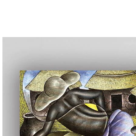
首頁
線上展覽
全館畫作
認識TingaTinga
藏家評價
部落格
關於凡卡