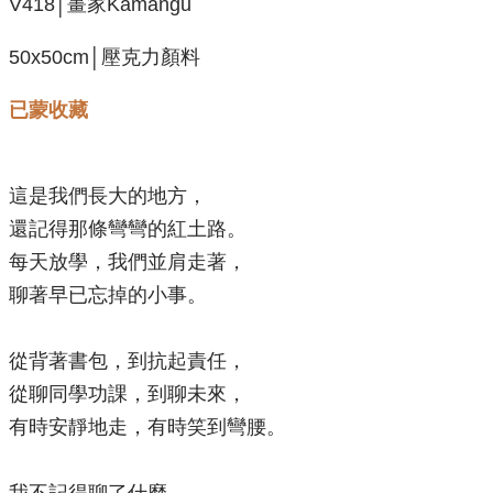
V418│畫家Kamangu
50x50cm│壓克力顏料
已蒙收藏
這是我們長大的地方，
還記得那條彎彎的紅土路。
每天放學，我們並肩走著，
聊著早已忘掉的小事。
從背著書包，到抗起責任，
從聊同學功課，到聊未來，
有時安靜地走，有時笑到彎腰。