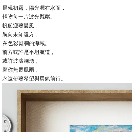
晨曦初露，陽光灑在水面，
輕吻每一片波光粼粼。
帆船迎著晨風，
航向未知遠方，
在色彩斑斕的海域。
前方或許是平坦航道，
或許波濤洶湧，
願你無畏風雨，
永遠帶著希望與勇氣前行。