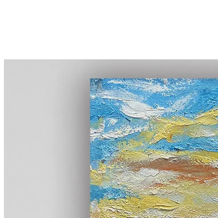
首頁
線上展覽
全館畫作
認識TingaTinga
藏家評價
部落格
關於凡卡