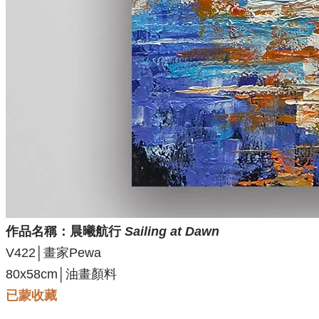
作品名稱：
晨曦航行
Sailing at Dawn
V422│畫家Pewa
80x58cm│油畫顏料
已蒙收藏