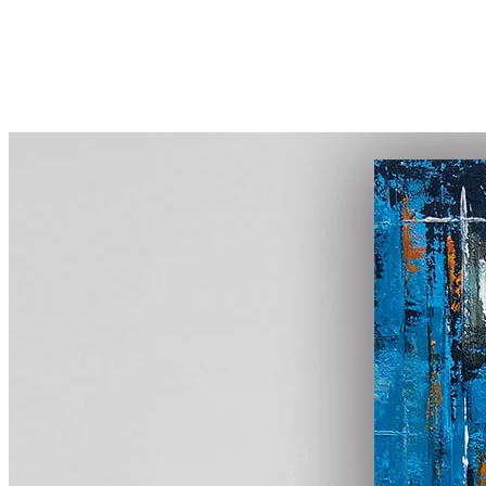
首頁
線上展覽
全館畫作
認識TingaTinga
藏家評價
部落格
關於凡卡