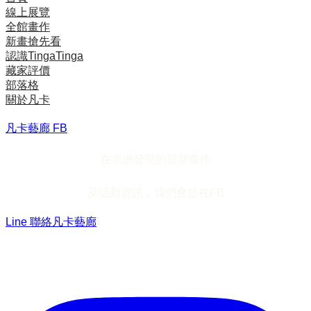
線上展覽
全館畫作
新畫搶先看
認識TingaTinga
藏家評價
部落格
關於凡卡
凡卡藝廊 FB
在非洲發現的最新畫作
及活動資訊，我們會放在FB
Line 聯絡凡卡藝廊
加入Line ，接收最新畫作資訊