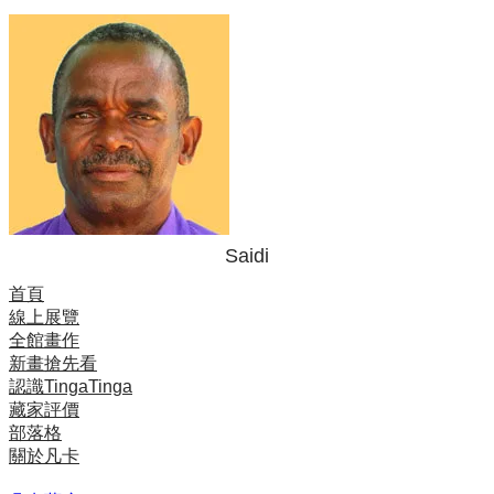
Saidi
首頁
線上展覽
全館畫作
新畫搶先看
認識TingaTinga
藏家評價
部落格
關於凡卡