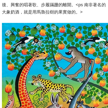
後、興奮的唱著歌、步履蹣跚的離開。<ps 南非著名的
大象奶酒，就是用馬魯拉樹的果實做的。>