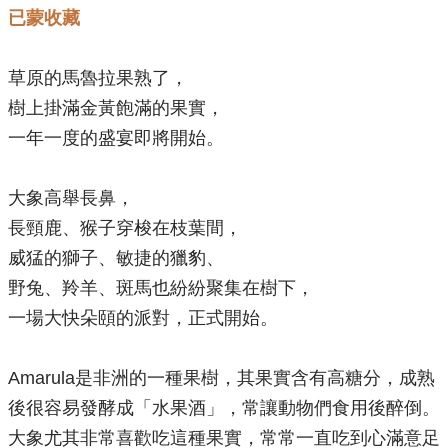
已蒙收藏
草原的馬魯拉果熟了，
樹上掛滿金黃飽滿的果實，
一年一度的盛宴即將開始。
大象高舉長鼻，
長頸鹿、猴子穿梭在枝葉間，
威猛的獅子、敏捷的獵豹、
野兔、羚羊、斑馬也紛紛聚集在樹下，
一場大快朵頤的派對，正式開始。
Amarula是非洲的一種果樹，其果實含有高糖分，成熟
後很容易發酵成「水果酒」，常讓動物們食用後醉倒。
大象尤其非常喜歡吃這種果實，常常一直吃到心滿意足