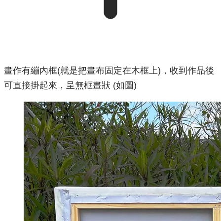
畫作有繃內框(就是把畫布固定在木框上)，收到作品後
可直接掛起來，呈無框畫狀 (如圖)