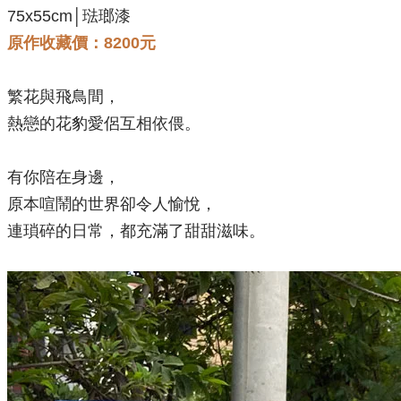
75x55cm│琺瑯漆
原作收藏價：8200元
繁花與飛鳥間，
熱戀的花豹愛侶互相依偎。
有你陪在身邊，
原本喧鬧的世界卻令人愉悅，
連瑣碎的日常，都充滿了甜甜滋味。