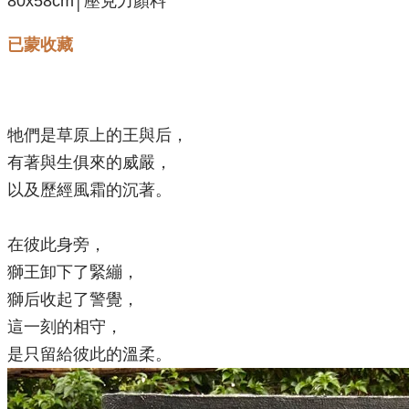
80x58cm│壓克力顏料
已蒙收藏
牠們是草原上的王與后，
有著與生俱來的威嚴，
以及歷經風霜的沉著。
在彼此身旁，
獅王卸下了緊繃，
獅后收起了警覺，
這一刻的相守，
是只留給彼此的溫柔。