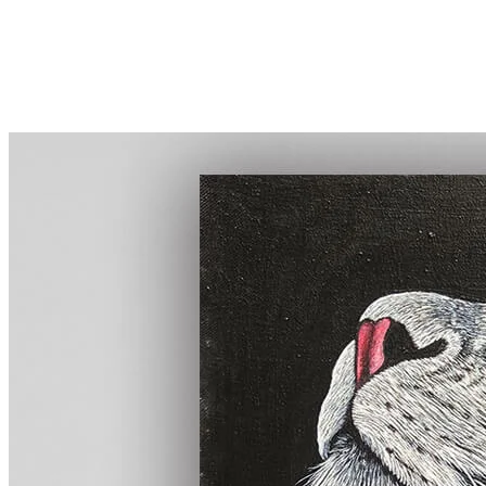
首頁
線上展覽
全館畫作
認識TingaTinga
藏家評價
部落格
關於凡卡