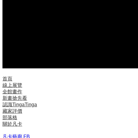
首頁
線上展覽
全館畫作
新畫搶先看
認識TingaTinga
藏家評價
部落格
關於凡卡
凡卡藝廊 FB