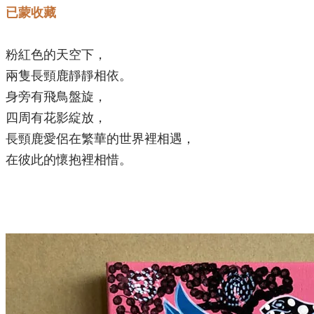
已蒙收藏
粉紅色的天空下，
兩隻長頸鹿靜靜相依。
身旁有飛鳥盤旋，
四周有花影綻放，
長頸鹿愛侶在繁華的世界裡相遇，
在彼此的懷抱裡相惜。