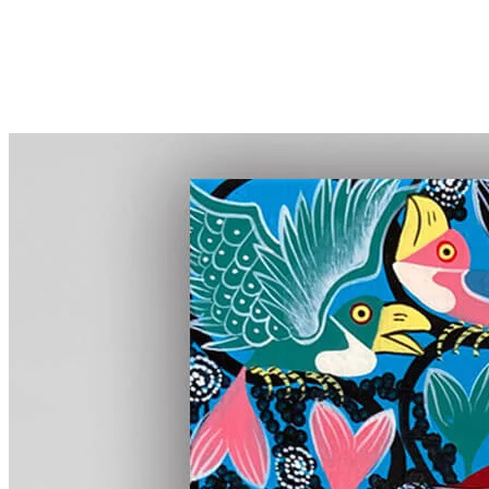
首頁
線上展覽
全館畫作
認識TingaTinga
藏家評價
部落格
關於凡卡