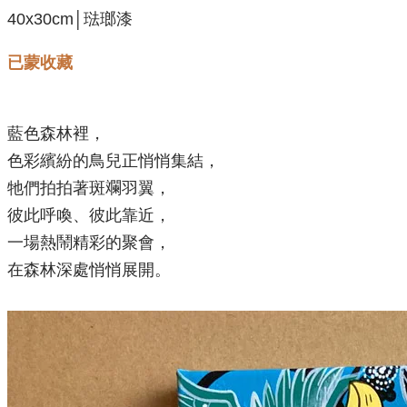
40x30cm│琺瑯漆
已蒙收藏
藍色森林裡，
色彩繽紛的鳥兒正悄悄集結，
牠們拍拍著斑斕羽翼，
彼此呼喚、彼此靠近，
一場熱鬧精彩的聚會，
在森林深處悄悄展開。