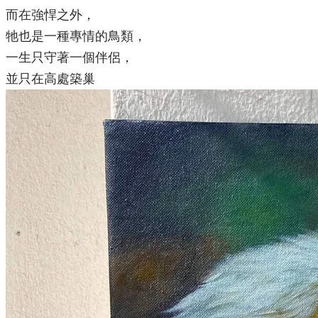
而在強悍之外，
牠也是一種專情的鳥類，
一生只守著一個伴侶，
並只在高處築巢