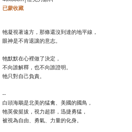
已蒙收藏
牠凝視著遠方，那條還沒到達的地平線，
眼神是不肯退讓的意志。
牠默默在心裡做了決定，
不向誰解釋，也不向誰證明。
牠只對自己負責。
--
白頭海鵰是北美的猛禽、美國的國鳥，
牠英俊挺拔，視力超群，迅捷勇猛，
被視為自由、勇氣、力量的化身。