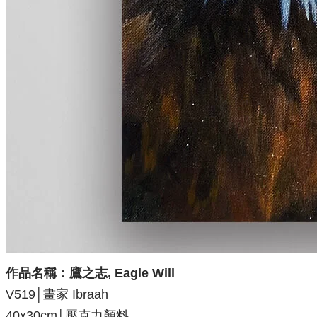
作品名稱：
鷹之志, Eagle Will
V519
│
畫家 Ibraah
40x30cm│壓克力顏料