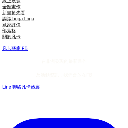
線上展覽
全館畫作
新畫搶先看
認識TingaTinga
藏家評價
部落格
關於凡卡
凡卡藝廊 FB
在非洲發現的最新畫作
及活動資訊，我們會放在FB
Line 聯絡凡卡藝廊
加入Line ，接收最新畫作資訊