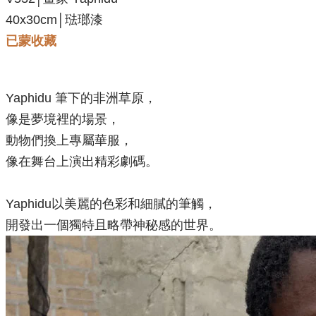
40x30cm│琺瑯漆
已蒙收藏
Yaphidu 筆下的非洲草原，
像是夢境裡的場景，
動物們換上專屬華服，
像在舞台上演出精彩劇碼。
Yaphidu以美麗的色彩和細膩的筆觸，
開發出一個獨特且略帶神秘感的世界。