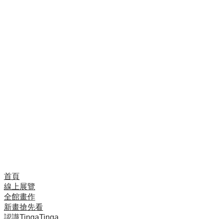
術產生了興趣，並從1991年開始嘗試繪畫。」
「一開始，我在畫布上畫夢中出現的動物，意外地誕生
了有趣的角色，所以我決定沿著這條線，繼續畫出牠
們」
「我是唯一繼承長者Amonde先生風格的藝術家。我會
讓Amonde的風格在世界上流傳下去」
Yaphidu多次受邀至日本巡展，也曾受凡卡藝廊邀請，
在「Tinga Tinga兒童彩繪班」中擔任嘉賓，遠端與台
灣視訊，教小朋友畫畫。
首頁
線上展覽
全館畫作
新畫搶先看
認識TingaTinga