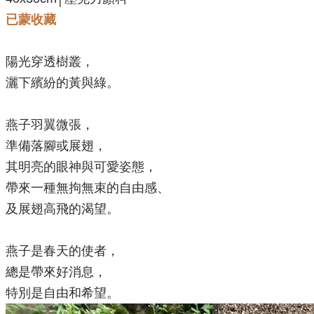
已蒙收藏
陽光穿透樹叢，
灑下繽紛的黃與綠。
燕子羽翼微張，
準備落腳或展翅，
其明亮的眼神與可愛姿態，
帶來一種無拘無束的自由感、
及展翅高飛的渴望。
燕子是春天的使者，
總是帶來好消息，
特別是自由和希望。