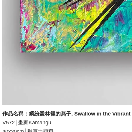
作品名稱：
繽紛叢林裡的燕子, Swallow in the Vibrant
V572│畫家Kamangu
40x30
cm│壓克力顏料