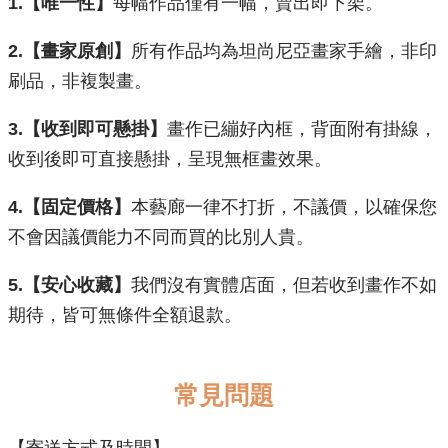
1.【唯一性】
每幅作品僅有一幅，賣出即下架。
2.【畫家原創】
所有作品均為坦尚尼亞畫家手繪，非印
刷品，非複製畫。
3.【收到即可懸掛】
畫作已繃好內框，背面附有掛線，
收到後即可直接懸掛，呈現無框畫效果。
​4.【固定價格】
本藝廊一律不打折，不議價，以確保您
不會因議價能力不同而買的比別人貴。
5.【安心收藏】
我們沒有實體店面，但若收到畫作不如
期待，皆可無條件全額退款。
常見問題