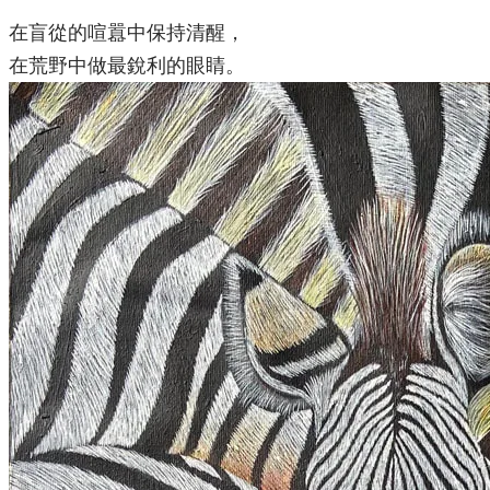
在盲從的喧囂中保持清醒，
在荒野中做最銳利的眼睛。