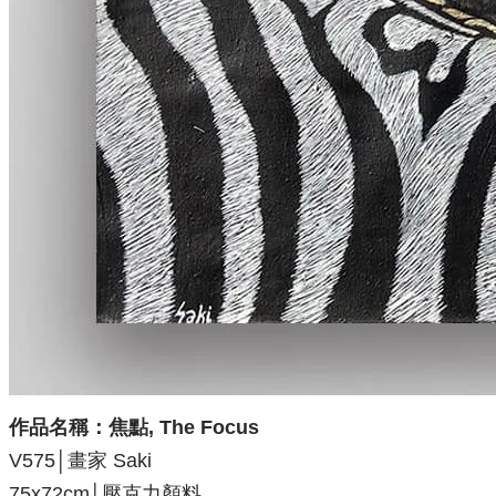
作品名稱：
焦點, The Focus
V575│畫家 Saki
75x72
cm│壓克力顏料