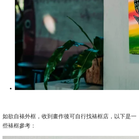
如欲自裱外框，收到畫作後可自行找裱框店，以下是一
些裱框參考：