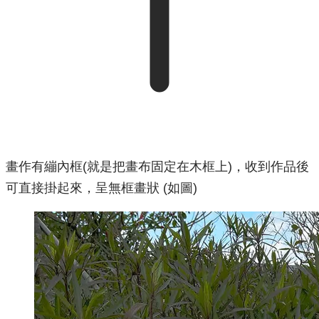
畫作有繃內框(就是把畫布固定在木框上)，收到作品後
可直接掛起來，呈無框畫狀 (如圖)