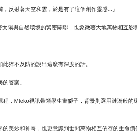
，反射著天空和雲，於是有了這個創作靈感...」
示著太陽與自然環境的緊密關聯，也象徵著大地萬物相互影
如此猝不及防的說出這麼有深度的話。
美的答案。
程，Mteko視訊帶領學生畫獅子，背景則選用漣漪般
界的美妙和神奇，也更意識到世間萬物相互依存的生命價