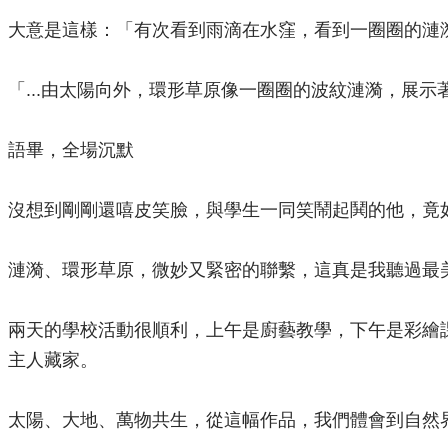
大意是這樣：「有次看到雨滴在水窪，看到一圈圈的漣漪
「...由太陽向外，環形草原像一圈圈的波紋漣漪，展
語畢，全場沉默
沒想到剛剛還嘻皮笑臉，與學生一同笑鬧起鬨的他，竟
漣漪、環形草原，微妙又緊密的聯繫，這真是我聽過最
兩天的學校活動很順利，上午是廚藝教學，下午是彩繪課
主人藏家。
太陽、大地、萬物共生，從這幅作品，我們體會到自然