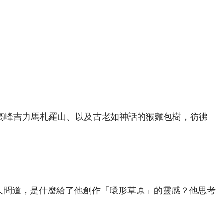
一高峰吉力馬札羅山、以及古老如神話的猴麵包樹，彷彿
有人問道，是什麼給了他創作「環形草原」的靈感？他思考