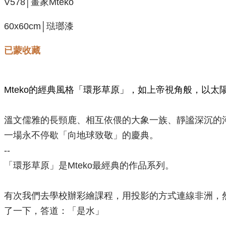
V578│畫家Mteko
60x60cm│琺瑯漆
已蒙收藏
Mteko的經典風格「環形草原」，如上帝視角般，以太
溫文儒雅的長頸鹿、相互依偎的大象一族、靜謐深沉的河
一場永不停歇「向地球致敬」的慶典。
--
「環形草原」是Mteko最經典的作品系列。
有次我們去學校辦彩繪課程，用投影的方式連線非洲，然
了一下，答道：「是水」