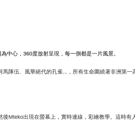
陽為中心，360度放射呈現，每一側都是一片風景。
馬隊伍、風華絕代的孔雀...，所有生命圍繞著非洲第
後Mteko出現在螢幕上，實時連線，彩繪教學。這時