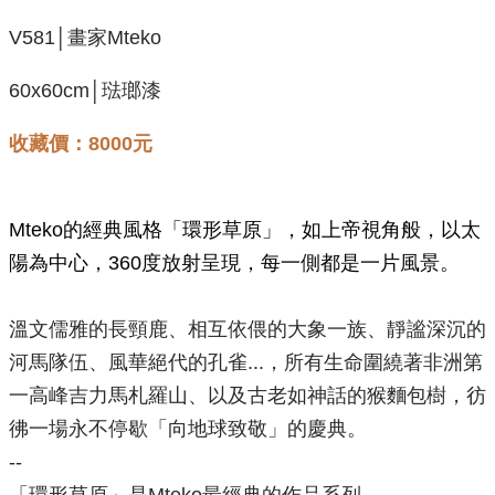
V581│畫家Mteko
60x60cm│琺瑯漆
收藏價：8000元
Mteko的經典風格「環形草原」，如上帝視角般，以太
陽為中心，360度放射呈現，每一側都是一片風景。
溫文儒雅的長頸鹿、相互依偎的大象一族、靜謐深沉的
河馬隊伍、風華絕代的孔雀...，所有生命圍繞著非洲第
一高峰吉力馬札羅山、以及古老如神話的猴麵包樹，彷
彿一場永不停歇「向地球致敬」的慶典。
--