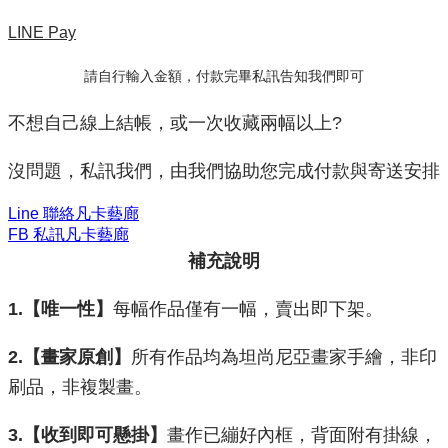
LINE Pay
請自行輸入金額，付款完畢私訊告知我們即可
不想自己線上結帳，或一次收藏兩幅以上?
沒問題，私訊我們，由我們協助您完成付款與寄送安排
Line 聯絡凡卡藝廊
FB 私訊凡卡藝廊
補充說明
1.【唯一性】
每幅作品僅有一幅，賣出即下架。
2.【畫家原創】
所有作品均為坦尚尼亞畫家手繪，非印
刷品，非複製畫。
3.【收到即可懸掛】
畫作已繃好內框，背面附有掛線，