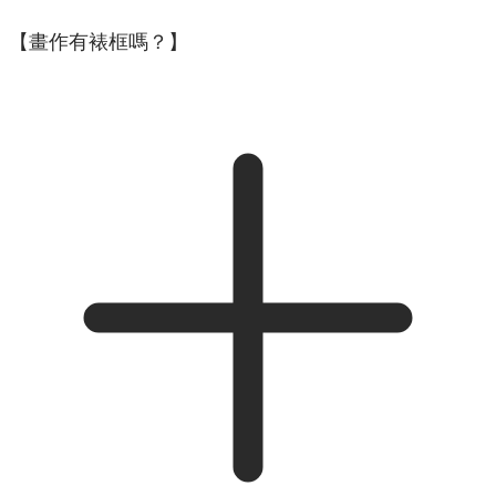
【畫作有裱框嗎？】