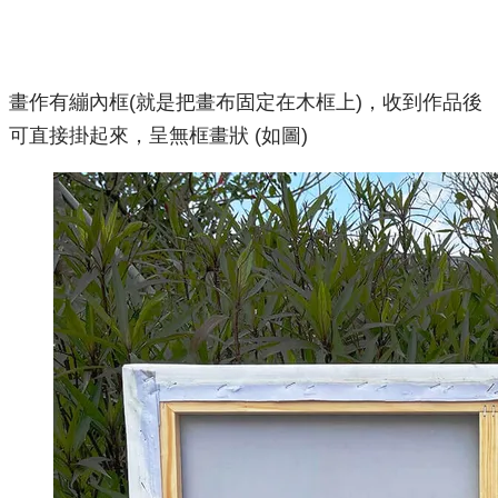
畫作有繃內框(就是把畫布固定在木框上)，收到作品後
可直接掛起來，呈無框畫狀 (如圖)