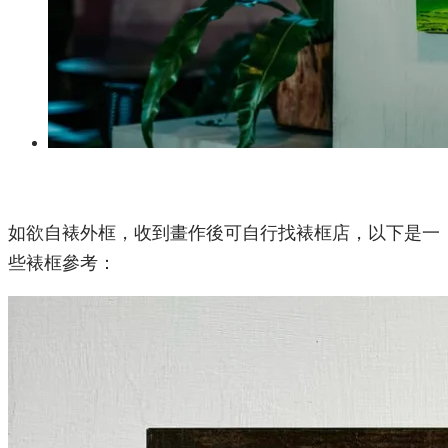
如欲自裱外框，收到畫作後可自行找裱框店，以下是一
些裱框參考：