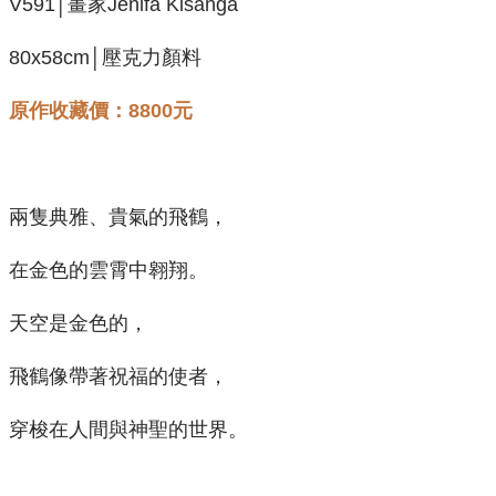
V591│畫家Jenifa Kisanga
80x58cm│壓克力顏料
原作收藏價：8800元
兩隻典雅、貴氣的飛鶴，
在金色的雲霄中翱翔。
天空是金色的，
飛鶴像帶著祝福的使者，
穿梭在人間與神聖的世界。