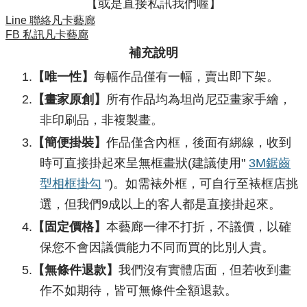
​【或是直接私訊我們喔】
Line 聯絡凡卡藝廊
FB 私訊凡卡藝廊
補充說明
【唯一性】
每幅作品僅有一幅，賣出即下架。
【畫家原創】
所有作品均為坦尚尼亞畫家手繪，
非印刷品，非複製畫。
【簡便掛裝】
作品僅含內框，後面有綁線，收到
時可直接掛起來呈無框畫狀(建議使用"
3M鋸齒
型相框掛勾
")。如需裱外框，可自行至裱框店挑
選，但我們9成以上的客人都是直接掛起來。
【固定價格】
本藝廊一律不打折，不議價，以確
保您不會因議價能力不同而買的比別人貴。
【無條件退款】
我們沒有實體店面，但若收到畫
作不如期待，皆可無條件全額退款。