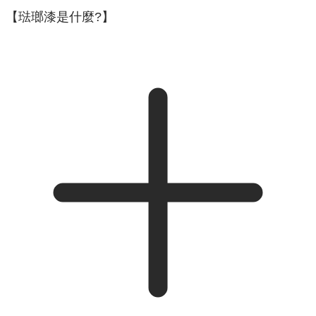
【琺瑯漆是什麼?】