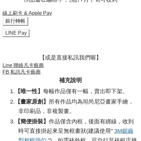
線上刷卡 & Apple Pay
銀行轉帳
LINE Pay
​【或是直接私訊我們喔】
Line 聯絡凡卡藝廊
FB 私訊凡卡藝廊
補充說明
【唯一性】
每幅作品僅有一幅，賣出即下架。
【畫家原創】
所有作品均為坦尚尼亞畫家手繪，
非印刷品，非複製畫。
【簡便掛裝】
作品僅含內框，後面有綁線，收到
時可直接掛起來呈無框畫狀(建議使用"
3M鋸齒
型相框掛勾
")。如需裱外框，可自行至裱框店挑