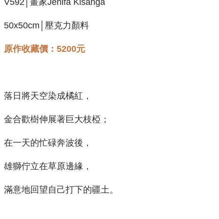
V592│畫家Jenifa Kisanga
50x50cm│壓克力顏料
原作收藏價：5200元
落日將天空染成橘紅，
金合歡樹伸展著巨大枝椏；
在一天的忙碌奔波後，
雄獅佇立在草原邊緣，
滿意地回望自己打下的疆土。