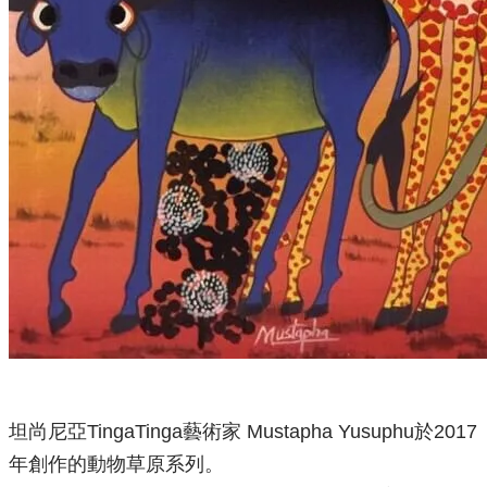
坦尚尼亞TingaTinga藝術家 Mustapha Yusuphu於2017
年創作的動物草原系列。