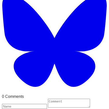
0 Comments