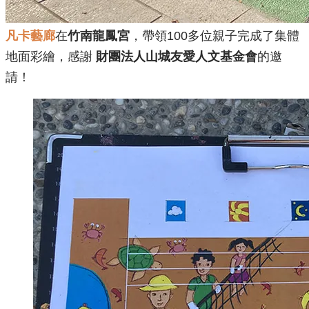
凡卡藝廊
在
竹南龍鳳宮
，帶領100多位親子完成了集體
地面彩繪，感謝
財團法人山城友愛人文基金會
的邀
請！