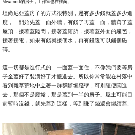
Mwamedi的房子，工作室也在裡面。
坦尚尼亞蓋房子的方式很特別，是有多少錢就蓋多少進
度，一開始先蓋一面外牆，有錢了再蓋一面，牆齊了蓋
屋頂，接著蓋隔間，接著蓋廁所，接著蓋外面的籬笆，
接著接電，如果有錢就接個水，再有錢還可以鋪個磁
磚。
​這一切都是進行式的，一面蓋一面住，不像我們要等房
子全蓋好了裝潢好了才搬進去。所以你常常能在村落中
看到雜草荒地中立著一群群斷垣殘壁，可別隨便闖進
去，那個不是廢墟，那是蓋到一半的房子。屋主可能目
前暫時沒錢，就先蓋到這樣，等到賺了錢還會繼續蓋。