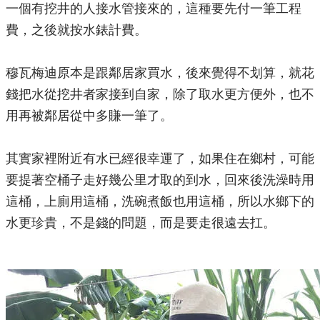
一個有挖井的人接水管接來的，這種要先付一筆工程
費，之後就按水錶計費。
穆瓦梅迪原本是跟鄰居家買水，後來覺得不划算，就花
錢把水從挖井者家接到自家，除了取水更方便外，也不
用再被鄰居從中多賺一筆了。
其實家裡附近有水已經很幸運了，如果住在鄉村，可能
要提著空桶子走好幾公里才取的到水，回來後洗澡時用
這桶，上廁用這桶，洗碗煮飯也用這桶，所以水鄉下的
水更珍貴，不是錢的問題，而是要走很遠去扛。