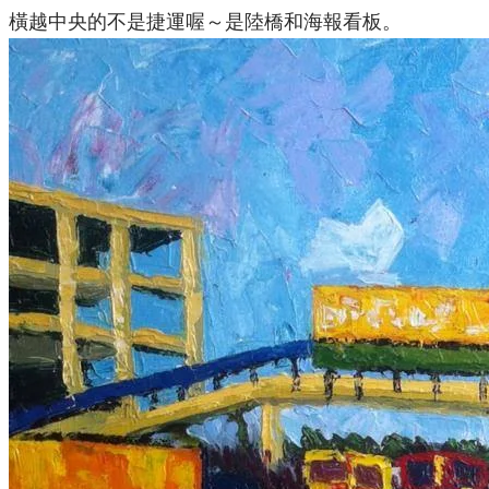
橫越中央的不是捷運喔～是陸橋和海報看板。