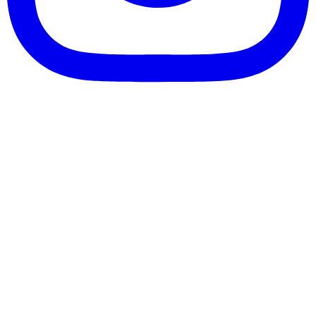
客服信箱：info@afanga.com
凡卡藝廊有限公司/統編42627321