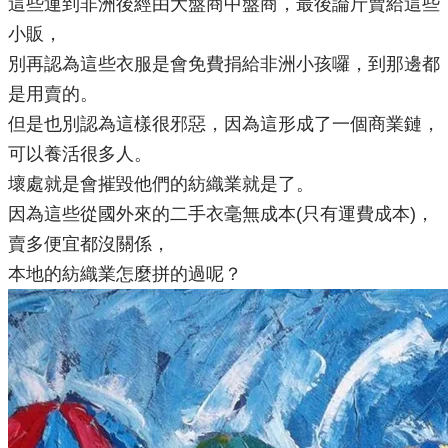
這些運到非洲後經由大盤商中盤商，最後論斤賣給這些
小販，
別再認為這些衣服是會免費捐給非洲小孩囉，到那邊都
是用賣的。
但是也別認為這樣很邪惡，因為這形成了一個商業鏈，
可以養活很多人。
壞處就是會摧毀他們的紡織業就是了。
因為這些從國外來的二手衣毫無成本(只有運費成本)，
賣多便宜都沒關係，
本地的紡織業怎麼拼的過呢？