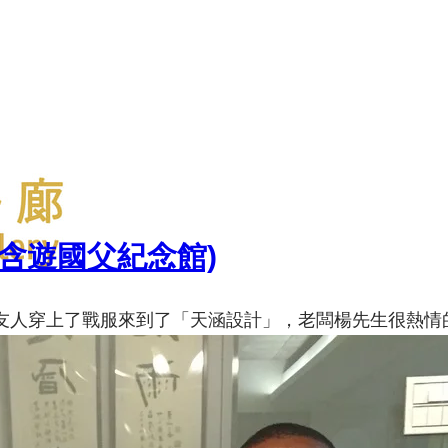
(含遊國父紀念館)
穿上了戰服來到了「天涵設計」，老闆楊先生很熱情的請非