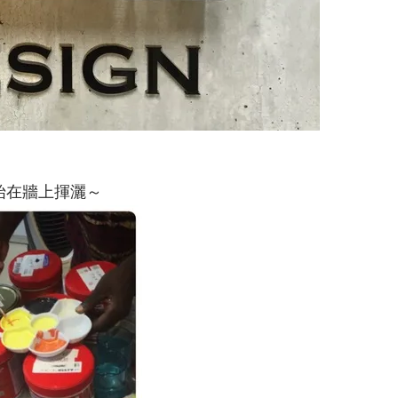
始在牆上揮灑～