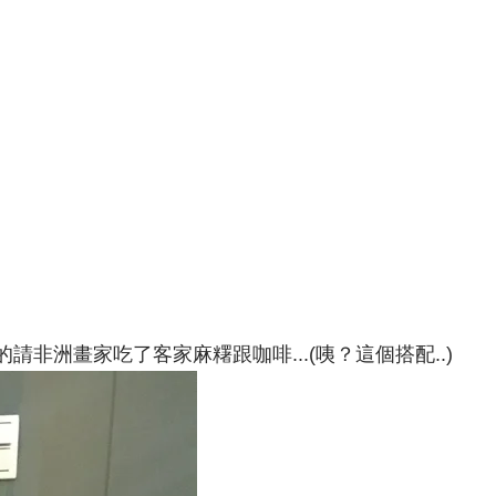
洲畫家吃了客家麻糬跟咖啡...(咦？這個搭配..)