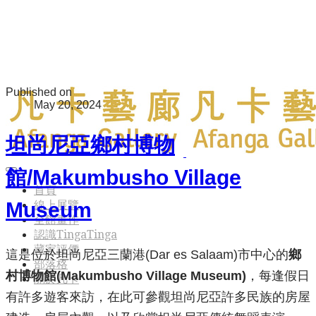
Published on
May 20, 2024
坦尚尼亞鄉村博物
館/Makumbusho Village
首頁
Museum
線上展覽
全館畫作
認識TingaTinga
藏家評價
這是位於坦尚尼亞三蘭港(Dar es Salaam)市中心的
鄉
部落格
村博物館(Makumbusho Village Museum)
，每逢假日
關於凡卡
有許多遊客來訪，在此可參觀坦尚尼亞許多民族的房屋