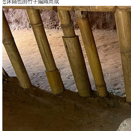
☝️床鋪也由竹子編織而成