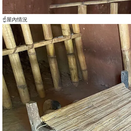
☝️屋內情況