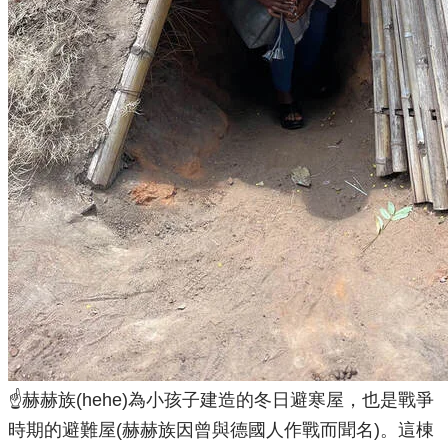
☝️赫赫族(hehe)為小孩子建造的冬日避寒屋，也是戰爭
時期的避難屋(赫赫族因曾與德國人作戰而聞名)。這棟