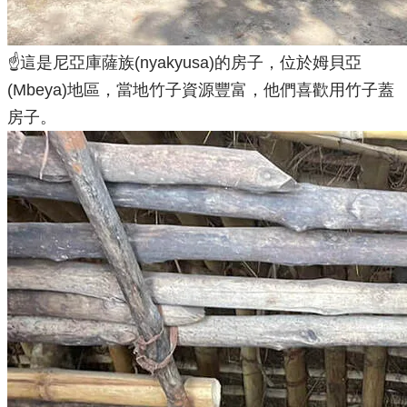
☝️這是尼亞庫薩族(nyakyusa)的房子，位於姆貝亞
(Mbeya)地區，當地竹子資源豐富，他們喜歡用竹子蓋
房子。