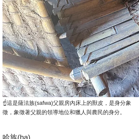
☝️這是薩法族(safwa)父親房內床上的獸皮，是身分象
徵，象徵著父親的領導地位和獵人與農民的身分。
哈族(ha)