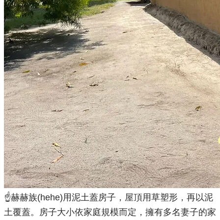
☝️赫赫族(hehe)用泥土蓋房子，屋頂用草塑形，再以泥
土覆蓋。房子大小依家庭規模而定，擁有多名妻子的家