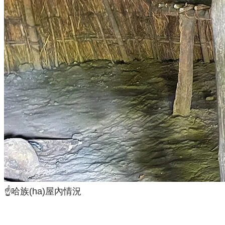
☝️哈族(ha)屋內情況