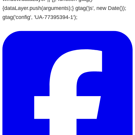
{dataLayer.push(arguments);} gtag('js', new Date());
gtag('config', 'UA-77395394-1');