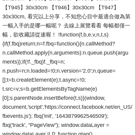
【T945】30x30cm 【T946】30x30cm 【T947】
30x30cm, 看完以上分享，不知您心目中最適合做為第
一幅入手的是哪一幅呢？ 去線上展覽看看 每幅都僅一
幅，欲收藏請從速喔！ !function(f,b,e,v,n,t,s)
{if(f.fbq)return;n=f.fbq=function(){n.callMethod?
n.callMethod.apply(n,arguments):n.queue.push(argu
ments)};if(!f._fbq)f._fbq=n;
n.push=n;n.loaded=!0;n.version='2.0';n.queue=
[];t=b.createElement(e);t.async=!0;
t.src=v;s=b.getElementsByTagName(e)
[0];s.parentNode.insertBefore(t,s)}(window,
document,'script','https://connect.facebook.net/en_US/
fbevents.js'); fbq('init', '1643879962546509');
fbq('track', "PageView"); window.dataLayer =
window.dataLayer || []; function gtag()