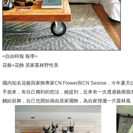
<自由時報 報導>
花藝+花飾 居家叢林野性美
國內知名花藝與家飾專家CN Flower與CN Sesnse，
手捻來，有自己獨到的想法，她提到，近來有一次透過藝廊朋友林
觸給鼓舞，自己也開始藉由居家擺飾，為自家揮灑一片叢林風