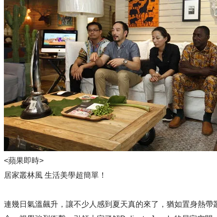
<蘋果即時>
居家叢林風 生活美學超簡單！
連幾日氣溫飆升，讓不少人感到夏天真的來了，猶如置身熱帶