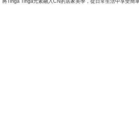
間，將Tinga Tinga元素融入CN的居家美學，從日常生活中享受