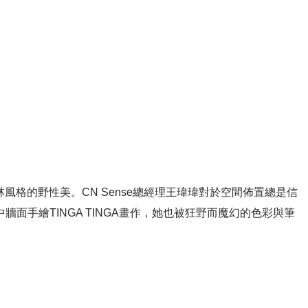
林風格的野性美。CN Sense總經理王瑋瑋對於空間佈置總是信
手繪TINGA TINGA畫作，她也被狂野而魔幻的色彩與筆