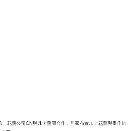
飾、花藝公司CN與凡卡藝廊合作，居家布置加上花藝與畫作結