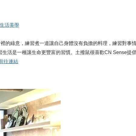
物走進生活美學
加生活裡的綠意，練習煮一道讓自己身體沒有負擔的料理，練習對
生活是一種讓生命更豐富的習慣。土撥鼠很喜歡CN Sense
..前往連結