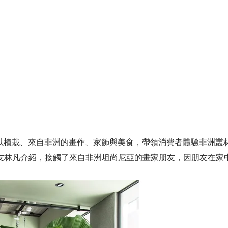
今年夏天以植栽、來自非洲的畫作、家飾與美食，帶領消費者體驗非洲叢
凡介紹，接觸了來自非洲坦尚尼亞的畫家朋友，因朋友在家中牆面