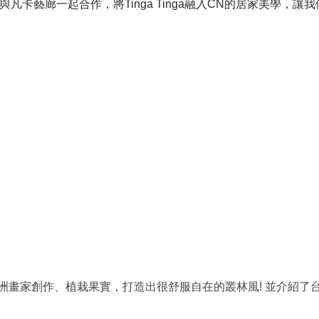
這次將與凡卡藝廊一起合作，將Tinga Tinga融入CN的居家美
畫家創作、植栽果實，打造出很舒服自在的叢林風! 並介紹了台灣很少