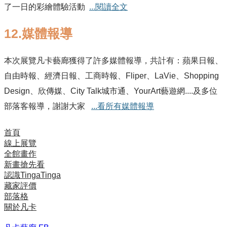
了一日的彩繪體驗活動
...閱讀全文
12.媒體報導
本次展覽凡卡藝廊獲得了許多媒體報導，共計有：蘋果日報、
自由時報、經濟日報、工商時報、Fliper、LaVie、Shopping
Design、欣傳媒、City Talk城市通、YourArt藝遊網....及多位
部落客報導，謝謝大家
...看所有媒體報導
首頁
線上展覽
全館畫作
新畫搶先看
認識TingaTinga
藏家評價
部落格
關於凡卡