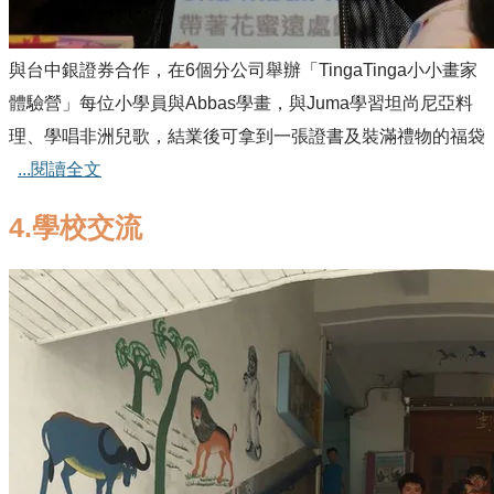
與台中銀證券合作，在6個分公司舉辦「TingaTinga小小畫家
體驗營」每位小學員與Abbas學畫，與Juma學習坦尚尼亞料
理、學唱非洲兒歌，結業後可拿到一張證書及裝滿禮物的福袋
...閱讀全文
4.學校交流