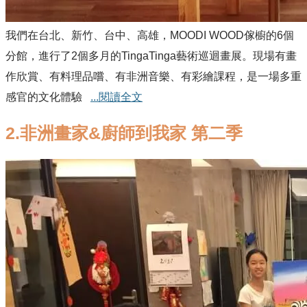
我們在台北、新竹、台中、高雄，MOODI WOOD傢櫥的6個
分館，進行了2個多月的TingaTinga藝術巡迴畫展。現場有畫
作欣賞、有料理品嚐、有非洲音樂、有彩繪課程，是一場多重
感官的文化體驗
...閱讀全文
2.非洲畫家&廚師到我家 第二季