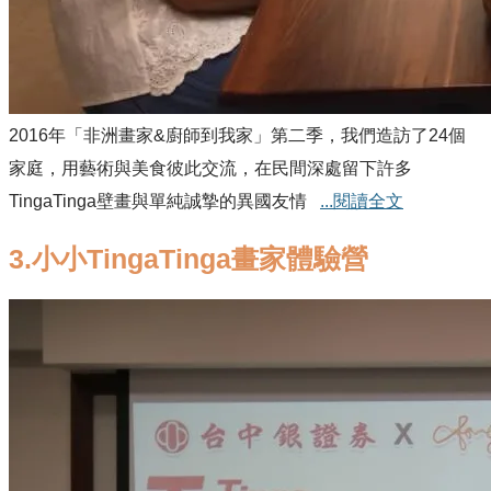
2016年「非洲畫家&廚師到我家」第二季，我們造訪了24個
家庭，用藝術與美食彼此交流，在民間深處留下許多
TingaTinga壁畫與單純誠摯的異國友情
...閱讀全文
3.小小TingaTinga畫家體驗營