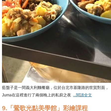
藍盤子是一間義大利麵餐廳，位於台北市基隆路的世貿對面，
Juma在這裡進行了兩個晚上的私廚之夜
...閱讀全文
9.「鶯歌光點美學館」彩繪課程