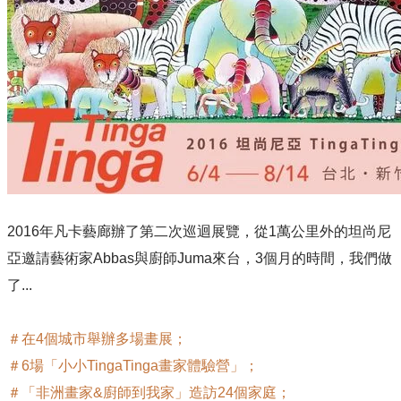
2016年凡卡藝廊辦了第二次巡迴展覽，從1萬公里外的坦尚尼
亞邀請藝術家Abbas與廚師Juma來台，​3個月的時間，我們做
了...
＃在4個城市舉辦多場畫展；
＃6場「小小TingaTinga畫家體驗營」；
＃「非洲畫家&廚師到我家」造訪24個家庭；