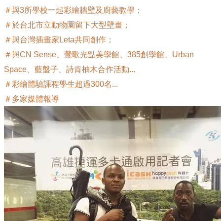
＃與3所學校一起彩繪牆壁及廚藝教學；
＃於
台北市立動物園留下大型壁畫；
＃與台灣插畫家Leta共同創作；
＃與CN Sense、鶯歌光點美學館、385創學館、Urban
Space、藍盤子、詩肯柚木合作活動...
＃彩繪體驗課程學生超過300名...
​＃多家媒體報導