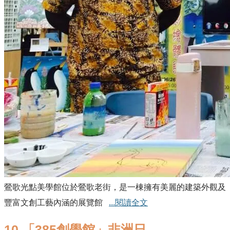
鶯歌光點美學館位於鶯歌老街，是一棟擁有美麗的建築外觀及
豐富文創工藝內涵的展覽館
...閱讀全文
10.「385創學館」非洲日