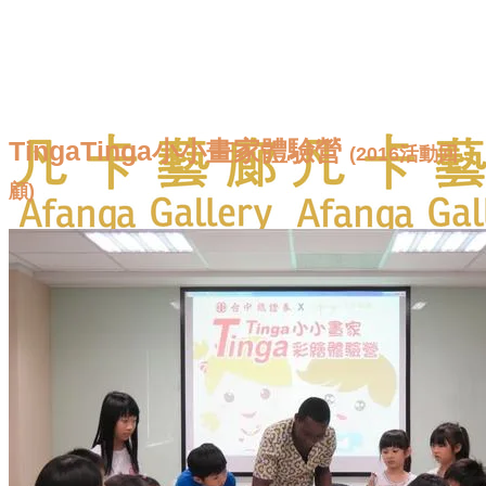
TingaTinga小小畫家體驗營
(2016活動回
顧)
首頁
線上展覽
全館畫作
認識TingaTinga
藏家評價
部落格
關於凡卡