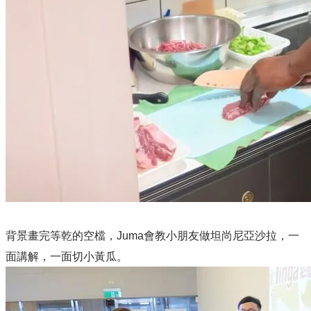
背景畫完等乾的空檔，Juma會教小朋友做坦尚尼亞沙拉，一
面講解，一面切小黃瓜。