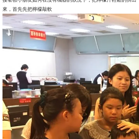
來，首先先把檸檬敲軟