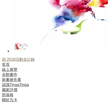
回 2016活動全記錄
首頁
線上展覽
全館畫作
新畫搶先看
認識TingaTinga
藏家評價
部落格
關於凡卡