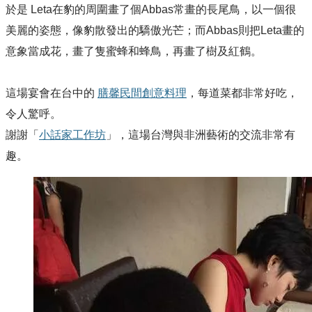
於是 Leta在豹的周圍畫了個Abbas常畫的長尾鳥，以一個很
美麗的姿態，像豹散發出的驕傲光芒；而Abbas則把Leta畫的
意象當成花，畫了隻蜜蜂和蜂鳥，再畫了樹及紅鶴。
這場宴會在台中的
膳馨民間創意料理
，每道菜都非常好吃，
令人驚呼。
謝謝「
小話家工作坊
」，這場台灣與非洲藝術的交流非常有
趣。