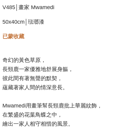
V485│畫家 Mwamedi
50x40cm│琺瑯漆
已蒙收藏
奇幻的黃色草原，
長頸鹿一家優雅地舒展身軀，
彼此間有著無聲的默契，
蘊藏著家人間的情深意長。
Mwamedi用畫筆幫長頸鹿批上華麗紋飾，
在繁盛的花葉鳥蝶之中，
繪出一家人相守相惜的風景。