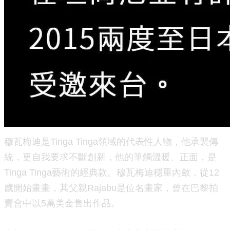
穆瓦梅迪是Tinga Tinga領域的代表性人物，他承襲傳
統，更自我要求不斷創新，他的筆觸溫暖、正面，是
Tinga Tinga藝術的經典款。穆瓦梅迪穩重內斂，從12
歲開始畫畫，其父親Rajabu是位名畫家，曾在巴黎拍
賣會中以5萬美金售出作品。