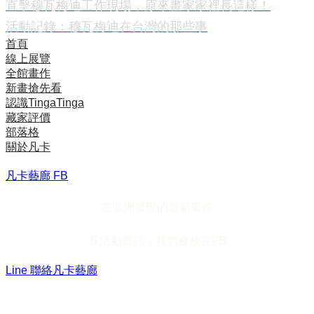
直擊穆瓦梅迪工作現場，原來畫家家裡長這樣！
活動記錄：
穆瓦梅迪在台灣的那些事
首頁
線上展覽
全館畫作
新畫搶先看
認識TingaTinga
藏家評價
部落格
關於凡卡
凡卡藝廊 FB
在非洲發現的最新畫作
及活動資訊，我們會放在FB
Line 聯絡凡卡藝廊
加入Line ，接收最新畫作資訊