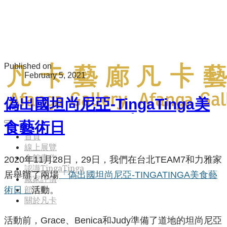
Published on
February 5, 2021
偽出國坦尚尼亞-TingaTinga美
食藝術日
首頁
線上展覽
全館畫作
2020年11月28日，29日，我們在台北TEAM7和力雅家
認識TingaTinga
居舉辦了兩場
「偽出國坦尚尼亞-TINGATINGA美食藝
藏家評價
術日」
活動。
部落格
關於凡卡
活動前，Grace、Benica和Judy準備了道地的坦尚尼亞